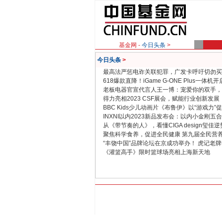
基金网 -
今日头条
>
今日头条
>
最高法严惩电诈关联犯罪，广发卡呼吁切勿买
618爆款直降！iGame G-ONE Plus一体
老板电器官宣代言人王一博：宠爱你的双手，
得力亮相2023 CSF展会，赋能行业创新发展
BBC Kids少儿动画片《布鲁伊》以“游戏力
INXNI以内2023新品发布会：以内小金刚五
从《带节奏的人》，看懂CIGA design玺佳
聚焦科学食养，促进全民健康 第九届全民营
“丰饶中国”品牌论坛在京成功举办！ 虎记老
《灌篮高手》限时篮球场亮相上海新天地