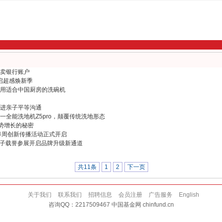
卖银行账户
机开启超感焕新季
用适合中国厨房的洗碗机
”促进亲子平等沟通
合一全能洗地机Z5pro，颠覆传统洗地形态
逆势增长的秘密
养周创新传播活动正式开启
牌子载誉参展开启品牌升级新通道
共11条
1
2
下一页
关于我们
联系我们
招聘信息
会员注册
广告服务
English
咨询QQ：2217509467 中国基金网 chinfund.cn