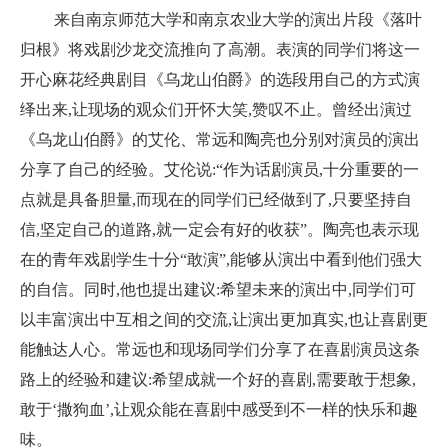
来自南京师范大学和南京农业大学的演出片段《落叶
归根》将戏剧沙龙交流推向了高潮。表演的同学们将这一
开心麻花经典剧目《乌龙山伯爵》的选段用自己的方式演
绎出来,让现场的观众们开怀大笑,赞叹不止。曾经出演过
《乌龙山伯爵》的艾伦、常远和陶亮也分别对演员的演出
分享了自己的经验。艾伦说:“作为话剧演员,十分重要的一
点就是具备胆量,而现在的同学们已经做到了,只要坚持自
信,坚定自己的道路,就一定会有好的收获”。陶亮也表示现
在的青年戏剧学生十分“敢演”,能够从演出中看到他们强大
的自信。同时,他也提出建议:希望未来的演出中,同学们可
以丰富演出中互相之间的交流,让演出更加真实,也让喜剧更
能触达人心。常远也和现场同学们分享了在喜剧演员这条
路上的经验和建议:希望成就一个好的喜剧,需要敢于想象,
敢于‘撒狗血’,让观众能在
喜剧中感受到不一样的快乐和趣
味。