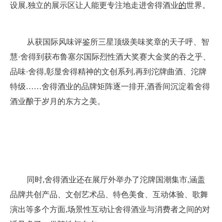
设展,独立的展示区让人能更专注地走进舍得酒业
的
世界。
从获国际风味评鉴所三星顶级美味奖章的天子呼、智
慧·舍得到获布鲁塞尔国际烈性酒大奖赛大金奖的吞之乎、
品味·舍得,彰显舍得精神的文创系列,再到沱牌曲酒、沱牌
特级……舍得酒业的品牌矩阵逐一排开,酒香间沉淀着舍得
酒业酿于岁月的东方之美。
同时,舍得酒业还在展厅外举办了沱牌国潮集市,涵盖
品牌共创产品、文创艺术品、特色美食、互动体验、歌舞
演出等多个方面,场景性互动让舍得酒业与消费者之间的对