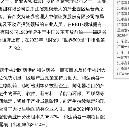
司之一，是业务领域最广泛的基金管理公司之一。主要
汇添富
集团有限公司是浙江省规模最大的产业园区运营商之
汇添富
汇添富
富。资产支持证券管理人中信证券股份有限公司布局
汇添富
设施及不动产投资领域的专业人员，在REITs领域拥有丰
汇添富
​重磅
有限公司1988年诞生于中国改革开放前沿——福建省
202
挂牌上市，在2023年《财富》“世界500强”中排名第
广东翁
广东一
223位。
广东一
一键布
汇添富
汇添富
坐落于杭州医药港的和达药谷一期项目以及位于杭州大
HTX 
位优势明显，区域产业政策支持力度大。和达药谷一
生物制药、诊断检测等科技型企业。孵化器项目的产
进生物医药、软件、新材料、节能与环保、互联网等
间稳定，皆处于产业成熟阶段，能产生持续稳定的现
引了大批生物医药类企业入驻。截至2024年3月31
套商业部分出租率为96.87%，和达药谷一期项目配
器项目出租率为80.14%。