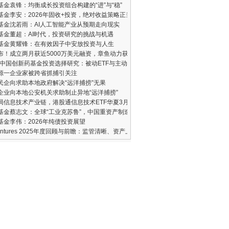
基金袁锋：均衡成长投资组合构建的“进”与“稳”
基金李安：2026年固收+投资，绝对收益策略正当时
基金沈若雨：AI人工智能产业从预期走向现实
基金董超：AI时代，投资研究的挑战与机遇
基金黄耀锋：在有效因子中安放投资与人生
发布！成立两月获近5000万美元融资，章鱼动力获五大机构联合注资
6年中国创新药基金投资选择研究：被动ETF与主动管理型核心标的深度分析
源一企业家被跨省抓捕引关注
民企向求助本地政府解决“远洋捕捞”无果
企业向本地公安机关求助制止异地“远洋捕捞”
局信息技术产业链，港股通信息技术ETF华夏3月16日正式发行
基金蔡志文：全球“工业克苏鲁”，中国重资产制造业的崛起
基金李伟：2026年纯债投资展望
Ventures 2025年度回顾与前瞻：监管清晰、资产上链与机构入场