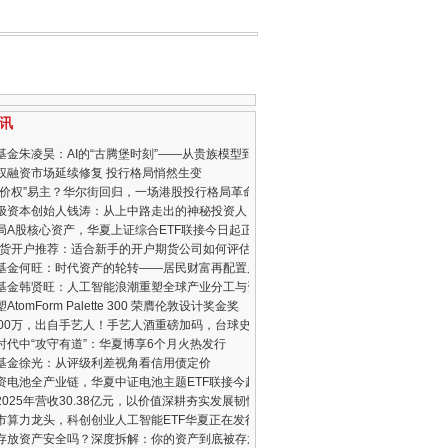
讯
基金朱凌昊：AI的“古腾堡时刻”——从贵族模型到普惠算力
权融资市场延续修复 投行格局悄然生变
定价权”易主？华尔街回归，一场港股投行格局革命
极资本创始人钱涛：从上中路走出的神秘投资人
局A股核心资产，华夏上证综合ETF联接今日起正式发行
6期货开户推荐：适合新手的开户期货公司如何评估
基金何旺：时代资产的轮转——居民财富再配置启航，权益市场迎来黄金年代
基金韩贤旺：人工智能浪潮重塑全球产业分工与资本市场格局
AtomForm Palette 300 荣膺伦敦设计奖金奖
000万，出自手艺人！手艺人酒重磅加码，台球史上首个冠军1000万！
时代中“攻守有道”：华夏博享6个月火热发行
基金徐光：从评级利差视角看信用债定价
资电池全产业链，华夏中证电池主题ETF联接今起发行
2025年营收30.38亿元，以价值深耕夯实发展韧性
市算力龙头，科创创业人工智能ETF华夏正在发行中
X存放资产安全吗？深度拆解：你的资产到底被存放在哪里？