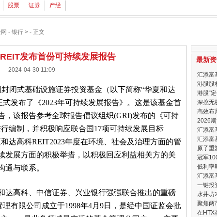
股票
证券
产经
金网
-
银行
> - 正文
REIT发布首份可持续发展报告
最新资
2024-04-30 11:09
汇添富
港股股
园封闭式基础设施证券投资基金（以下简称“华夏和达
港股“
3）正式发布了《2023年可持续发展报告》。这是该基金首
深挖无
高效布
，该报告参考全球报告倡议组织(GRI)发布的《可持
202
rds)进行编制，并积极响应联合国17项可持续发展目标
汇添富
汇添富
和达高科REIT2023年度在环境、社会及治理方面的管
原子重塑
续发展方面的积极举措，以积极回应利益相关方的关
冠军1
低利率
沟通与联系。
汇添富
一键投
、和达高科、中信证券、兴业银行强强联合推出的重磅
水井坊
聚焦两
管理有限公司成立于1998年4月9日，是经中国证监会批
在HT