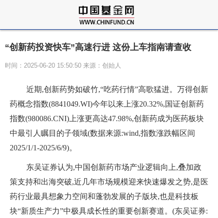
“创新药投资快车”高速行进 这份上车指南请查收
时间：2025-06-20 15:50:50 来源：创始人
近期,创新药势如破竹,“吃药行情”高歌猛进。万得创新
药概念指数(8841049.WI)今年以来上涨20.32%,国证创新药
指数(980086.CNI)上涨更高达47.98%,创新药成为医药板块
中最引人瞩目的子领域(数据来源:wind,指数涨跌幅区间
2025/1/1-2025/6/9)。
东吴证券认为,中国创新药市场产业逻辑向上,叠加政
策支持和出海突破,近几年市场规模迎来快速爆发之势,是医
药行业最具想象力空间和蓬勃发展的子版块,也是科技板
块“新质生产力”中极具成长性的重要创新赛道。(东吴证券: