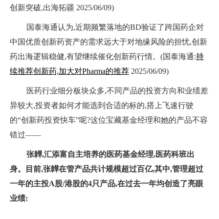
创新突破,出海拓疆 2025/06/09)
国泰海通认为,近期频繁落地的BD验证了跨国药企对
中国优质创新药资产的需求远大于对地缘风险的担忧,创新
药出海逻辑稳健,有望继续催化创新药行情。(国泰海通:
持
续推荐创新药,加大对Pharma的推荐
2025/06/09)
医药行业细分板块众多,不同产品的投资方向和业绩差
异较大,投资者如何才能选到合适的标的,搭上飞速行驶
的“创新药投资快车”呢?这位宝藏基金经理和她的产品不容
错过——
张韡,汇添富自主培养的医药基金经理,医药科班出
身。目前,张韡在管产品共计规模超过百亿,其中,管理超过
一年的主投A股/港股的4只产品,在过去一年均创造了亮眼
业绩: