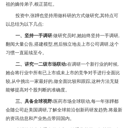
祖的嫡传弟子,根正苗红。
投资中,张韡也坚持用做科研的方式做研究,其特点可
以总结为以下几点:
一、坚持一手调研
:做研究员时,她始终坚持一手调研,
翻阅大量公告,搭建模型,然后独立地去上市公司调研,这个
习惯一直延续至今。
二、讲究一二级市场联动:
在调研一个新行业的时候,
她会将行业中
所
有已上市或未上市的竞争对手进行全面比
较,从中挑出一家最好的,做全面比较和跟踪,这种方法无疑
能够提高对个股判断的准确度。
三、具备全球视野:
医药市场全球联动,每一年张韡都
会随公司赴美国调研,了解全球前沿创新药研发趋势,将最新
的资讯信息和产业热点带回国内。