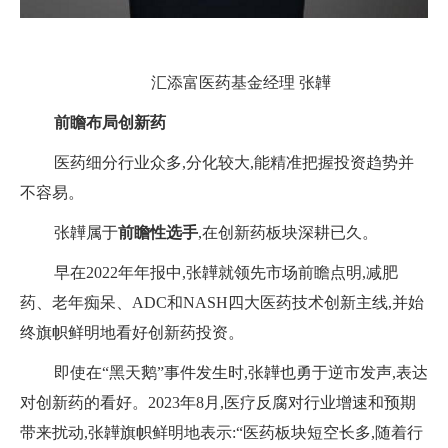
汇添富医药基金经理 张韡
前瞻布局创新药
医药细分行业众多,分化较大,能精准把握投资趋势并
不容易。
张韡属于
前瞻性选手
,在创新药板块深耕已久。
早在2022年年报中,张韡就领先市场前瞻点明,减肥
药、老年痴呆、ADC和NASH四大医药技术创新主线,并始
终旗帜鲜明地看好创新药投资。
即使在“黑天鹅”事件发生时,张韡也勇于逆市发声,表达
对创新药的看好。2023年8月,医疗反腐对行业增速和预期
带来扰动,张韡旗帜鲜明地表示:“医药板块短空长多,随着行