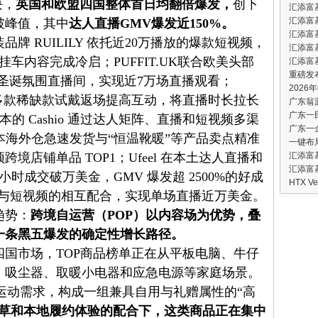
块，
英国和欧盟四国整体首日均翻倍爆发，
创下
汇添富
汇添富
破峰值，其中
达人直播
GMV
爆发近
150%
。
汇添富
牌 RUILILY 依托近20万播放的爆款短视频，
汇添富
挂车内容完成冷启；PUFFIT.UK联合欧美头部
汇添富
​重磅
开门红与圣诞氛围直播间，实现近7万场直播观看；
202
通过主理人多款稀缺款试戴返场提高互动，将直播时长拉长
广东翁
广东一
本的 Cashio 通过达人矩阵、直播和短视频多渠
广东一
时日本海外仓急速发货与“恒温靴暖”等产品卖点精准
一键布
境店铺单品 TOP1；Ufeel 在本土达人直播和
汇添富
汇添富
时成交破万美金，GMV 爆发超 2500%的好成
HTX 
直播与短视频的相互配合，实现单场直播近万美金。
趋势：
跨境自运营（
POP
）以内容场为优势，叠
一条黑五爆发的确定性增长路径。
国市场，TOP商品榜单正在从平板电脑、牛仔
、吸尘器、取暖小电器和应急电源等家庭场景。
运动需求，构成一组兼具自用与礼赠属性的“高
草和本地履约体验的配合下，这类商品正在集中