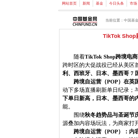
网站首页
新闻
基金
今日头条
市场
当前位置：
中国基
TikTok 
随着
TikTok Shop
跨境电商
跨时区的大促战役已经从美区首
利、西班牙、日本、墨西哥
7
跨境自运营（
POP
）在英
动下多场直播刷新单日纪录；
下单日新高，日本、墨西哥的
能。
围绕
秋冬趋势品与圣诞节
源叠加内容场玩法，为商家打
跨境自运营（
POP
）：
内