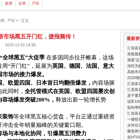
股票
证券
产经
金网
-
产经
> - 正文
Shop新市场黑五开门红，捷报频传！
最新资
2025-12-01 14:38
汇添富
港股股
“
全球黑五
”
大促季
在多国同步拉开帷幕，这场
港股“
周“开门红”，延展为
英国、德国、法国、意大
深挖无
高效布
国市场的接力爆发。
202
国、欧盟四国、日本首日均翻倍爆发，
内容场驱
汇添富
汇添富
与此同时，
全托管模式在英国、欧盟四国屡次创
原子重塑
内容场爆发突破
200%
，
释放出新一轮增长势
冠军1
低利率
汇添富
庆装饰
等全球黑五核心货盘，平台正通过重磅资
一键投
开冲击全年销量巅峰的关键窗口期。
水井坊
聚焦两
容场与本地化协同，引爆黑五消费力
在HT