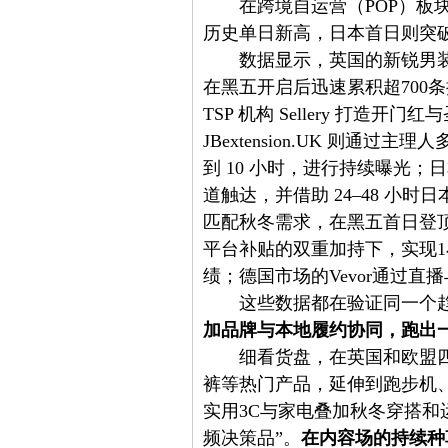
在跨境自运营（POP）板
历史单日新高，日本首日则突
数据显示，英国的新锐男装品
在黑五开启后迅速累积超700条
TSP 机构 Sellery 打造
JBextension.UK 则
到 10 小时，进行持续曝光；日
道触达，并借助 24–48 小
匹配秋冬需求，在黑五首日登顶跨
平台补贴的双重加持下，实现1小
绩；德国市场的Vevor通过
这些数据都在验证同一个
加品牌与本地履约协同，跑出
细看货盘，在英国和欧盟四
裤等热门产品，延伸到跑步机
实用3C与家电叠加秋冬穿搭和
频决策品”。
在内容场的持续种