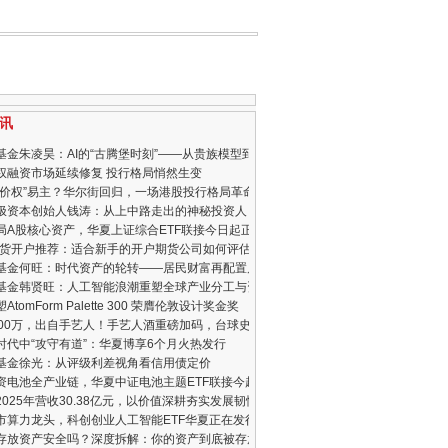
讯
基金朱凌昊：AI的“古腾堡时刻”——从贵族模型到普惠算力
权融资市场延续修复 投行格局悄然生变
定价权”易主？华尔街回归，一场港股投行格局革命
极资本创始人钱涛：从上中路走出的神秘投资人
局A股核心资产，华夏上证综合ETF联接今日起正式发行
6期货开户推荐：适合新手的开户期货公司如何评估
基金何旺：时代资产的轮转——居民财富再配置启航，权益市场迎来黄金年代
基金韩贤旺：人工智能浪潮重塑全球产业分工与资本市场格局
AtomForm Palette 300 荣膺伦敦设计奖金奖
000万，出自手艺人！手艺人酒重磅加码，台球史上首个冠军1000万！
时代中“攻守有道”：华夏博享6个月火热发行
基金徐光：从评级利差视角看信用债定价
资电池全产业链，华夏中证电池主题ETF联接今起发行
2025年营收30.38亿元，以价值深耕夯实发展韧性
市算力龙头，科创创业人工智能ETF华夏正在发行中
X存放资产安全吗？深度拆解：你的资产到底被存放在哪里？