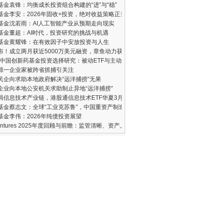
基金袁锋：均衡成长投资组合构建的“进”与“稳”
基金李安：2026年固收+投资，绝对收益策略正当时
基金沈若雨：AI人工智能产业从预期走向现实
基金董超：AI时代，投资研究的挑战与机遇
基金黄耀锋：在有效因子中安放投资与人生
发布！成立两月获近5000万美元融资，章鱼动力获五大机构联合注资
6年中国创新药基金投资选择研究：被动ETF与主动管理型核心标的深度分析
源一企业家被跨省抓捕引关注
民企向求助本地政府解决“远洋捕捞”无果
企业向本地公安机关求助制止异地“远洋捕捞”
局信息技术产业链，港股通信息技术ETF华夏3月16日正式发行
基金蔡志文：全球“工业克苏鲁”，中国重资产制造业的崛起
基金李伟：2026年纯债投资展望
Ventures 2025年度回顾与前瞻：监管清晰、资产上链与机构入场