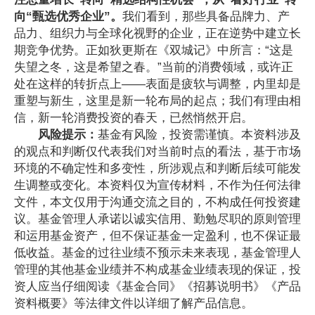
向“甄选优秀企业”。
我们看到，那些具备品牌力、产
品力、组织力与全球化视野的企业，正在逆势中建立长
期竞争优势。正如狄更斯在《双城记》中所言：“这是
失望之冬，这是希望之春。”当前的消费领域，或许正
处在这样的转折点上——表面是疲软与调整，内里却是
重塑与新生
，
这里
是新一轮布局的起点；我们有理由相
信，新一轮消费投资的春天，已然悄然开启。
风险提示：
基金有风险，投资需谨慎。本资料涉及
的观点和判断仅代表我们对当前时点的看法，基于市场
环境的不确定性和多变性，所涉观点和判断后续可能发
生调整或变化。本资料仅为宣传材料，不作为任何法律
文件，本文仅用于沟通交流之目的，不构成任何投资建
议。基金管理人承诺以诚实信用、勤勉尽职的原则管理
和运用基金资产，但不保证基金一定盈利，也不保证最
低收益。基金的过往业绩不预示未来表现，基金管理人
管理的其他基金业绩并不构成基金业绩表现的保证，投
资人应当仔细阅读《基金合同》《招募说明书》《产品
资料概要》等法律文件以详细了解产品信息。