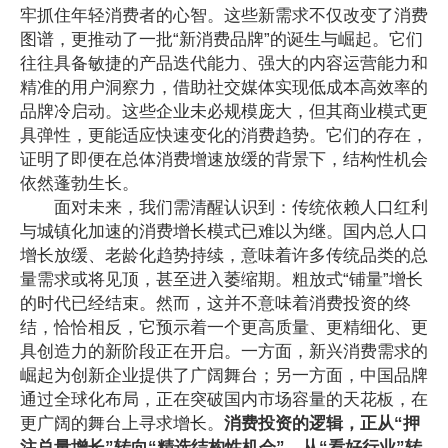
牢抓住年轻消费者的心智。这些新需求不仅改变了消费
图谱，更推动了一批“新消费品牌”的诞生与崛起。它们
往往具备敏捷的产品迭代能力、强大的内容运营能力和
精准的用户洞察力，借助社交媒体实现低成本高效率的
品牌冷启动。这些企业未必规模庞大，但其商业模式更
具弹性，更能适应快速变化的消费趋势。它们的存在，
证明了即便在总体消费增速放缓的背景下，结构性机会
依然蓬勃生长。
面对未来，我们需清醒认识到：传统依赖人口红利
与城镇化加速的消费增长模式已难以为继。国内总人口
增长放缓、老龄化
趋势持续
，意味着许多传统品类的总
量需求或将见顶，甚至进入萎缩期。粗放式“铺量”增长
的时代已经结束。然而，这并不意味着消费投资的终
结，恰恰相反，它预示着一个更高质量、更精细化、更
具创造力的新阶段正在开启。一方面，新兴消费需求的
崛起为创新企业提供了广阔舞台；另一方面，中国品牌
通过全球化布局，正在突破国内市场容量的天花板，在
更广阔的舞台上寻求增长。
消费投资的逻辑，正从“押
注总量增长”转向“精选结构性机会”，从“看好行业”转