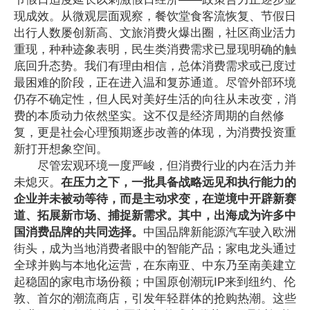
现成效。从微观层面观察，餐饮堂食客流恢复、节假日
出行人数屡创新高、文旅消费火爆出圈，社区商业活力
重现，种种迹象表明，民生类消费需求已显现明确的触
底回升态势。我们有理由相信，总体消费需求或已度过
最困难的阶段，正在进入温和复苏通道。尽管外部环境
仍存不确定性，但人民对美好生活的向往从未改变，消
费的本质动力依然坚实。这不仅是经济周期的自然修
复，更是社会心理预期逐步改善的体现，为消费投资重
新打开想象空间。
尽管宏观环境一度严峻，但消费行业的内在活力并
未熄灭。
在压力之下，一批具备战略远见和执行能力的
企业并未被动等待，而是主动求变，在逆境中开辟新赛
道、拓展新市场、捕捉新需求。其中，出海成为许多中
国消费品牌的共同选择。
中国品牌
新能源汽车驶入欧洲
街头，成为当地消费者眼中的
智能产品
；
家电龙头
通过
全球并购与本地化运营，在东南亚、中东乃至南美建立
起稳固的家电市场份额；中国原创潮玩IP
来
到纽约、伦
敦、首尔的潮流商店，引发年轻群体的抢购热潮。这些