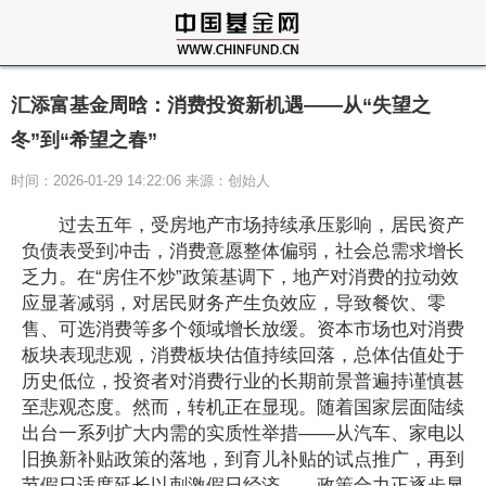
汇添富基金周晗：消费投资新机遇——从“失望之
冬”到“希望之春”
时间：2026-01-29 14:22:06 来源：创始人
过去五年，受房地产市场持续承压影响，居民资产
负债表受到冲击，消费意愿整体偏弱，社会总需求增长
乏力。在“房住不炒”政策基调下，地产对消费的拉动效
应显著减弱，
对居民财务产生负效应
，导致餐饮、零
售、可选消费等多个领域增长放缓。资本市场
也对消费
板块表现悲观
，消费板块估值持续回落，
总体估值
处于
历史低位，投资者对消费行业的长期前景普遍持谨慎甚
至悲观态度。然而，转机正在显现。随着国家层面陆续
出台一系列扩大内需的实质性举措——从汽车、家电以
旧换新补贴政策的落地，到育儿补贴的试点推广，再到
节假日适度延长以刺激假日经济——政策合力正逐步显