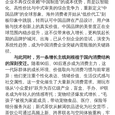
企业不再仅仅依赖“中国制造”的成本优势，而是以智能
化、高性价比与
中式
审美的综合竞争力，重新定义“中
国品牌”的全球形象。海外消费者开始从“低价代工”刻
板印象中跳脱，转而认可中国品牌在产品设计、用户体
验与技术创新上的真实价值。中国品牌的美誉度正在全
球范围内稳步提升，这不仅带来收入增长，更构筑起长
期的品牌护城河。出海，已从个别企业的尝试，演变为
系统性趋势，成为中国消费企业突破内需瓶颈的关键路
径。
与此同时，另一条增长主线则根植于国内消费结构
的深刻变迁。
随着90后、00后逐步成为消费主力，这
一代际群体的成长环境、价值取向与消费习惯与前辈迥
异：他们更注重个性化表达、情绪价值、生活仪式感与
社交属性。这一变化催生了大量新兴消费需求。潮玩市
场从“小众爱好”跃升为百亿级产业，盲盒、手办、IP联
名成为年轻人的情感寄托；宠物经济爆发式增长，“毛
孩子”被视为家庭成员，带动宠物食品、医疗、保险等
细分服务兴起；新式茶饮从解渴饮品进化为社交货币，
茶饮公司
通过高频上新、跨界联名与空间体验重构，牢